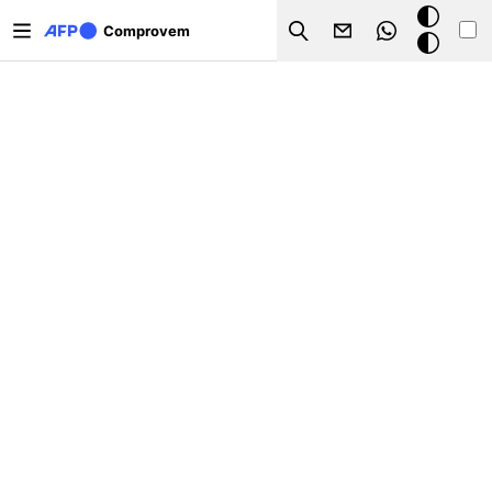
Vés al contingut
Mode
Comprovem
Search
fosc