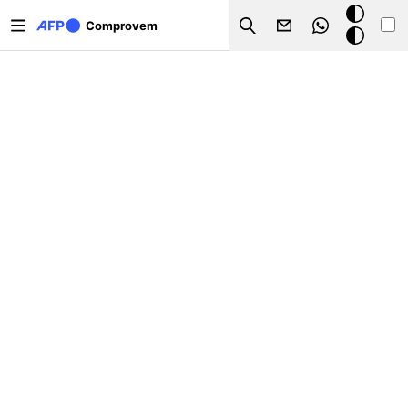
Vés al contingut
Mode
Comprovem
Search
fosc