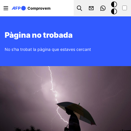
Vés al contingut
Mode
Comprovem
Search
fosc
Pàgina no trobada
No s'ha trobat la pàgina que estaves cercant
Imatge