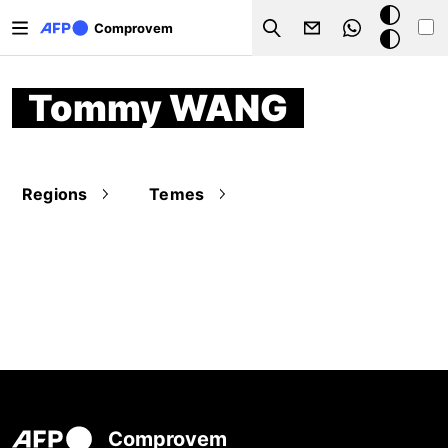
Vés al contingut
Mode
Comprovem
Search
fosc
Tommy WANG
Regions
Temes
Comprovem