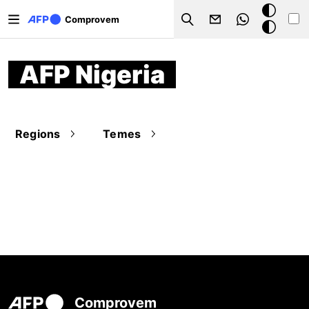
Vés al contingut
Mode
Comprovem
Search
fosc
AFP Nigeria
Regions
Temes
Comprovem