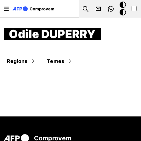
Vés al contingut
Mode
Comprovem
Search
fosc
Odile DUPERRY
Regions
Temes
Comprovem