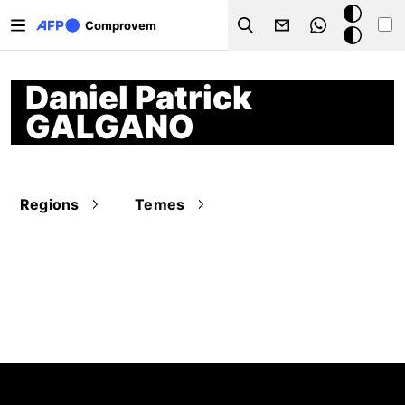
Vés al contingut
Mode
Comprovem
Search
fosc
Daniel Patrick
GALGANO
Regions
Temes