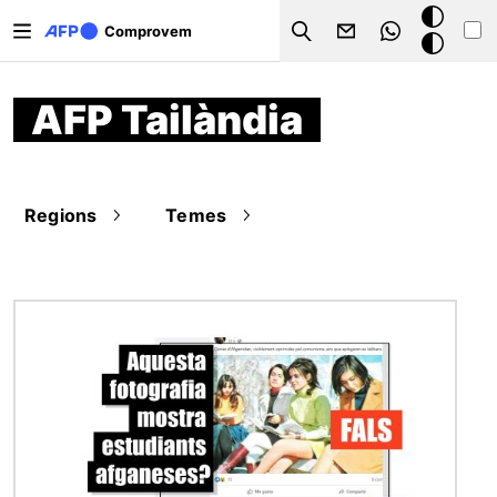
Vés al contingut
Mode
Comprovem
Search
fosc
AFP Tailàndia
Regions
Temes
Imatge