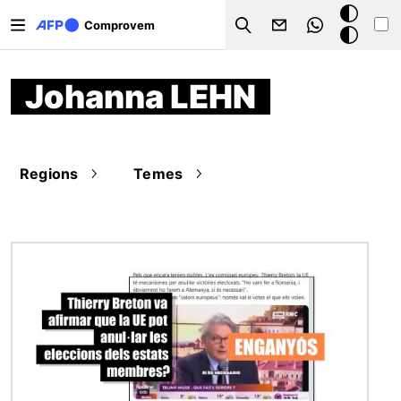
Vés al contingut
Mode
Comprovem
Search
fosc
Johanna LEHN
Regions
Temes
Imatge