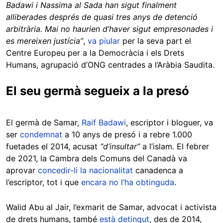
Badawi i Nassima al Sada han sigut finalment
alliberades després de quasi tres anys de detenció
arbitrària. Mai no haurien d’haver sigut empresonades i
es mereixen justícia”
,
va piular
per la seva part el
Centre Europeu per a la Democràcia i els Drets
Humans, agrupació d’ONG centrades a l’Aràbia Saudita.
El seu germà segueix a la presó
El germà de Samar,
Raif Badawi
, escriptor i bloguer, va
ser
condemnat
a 10 anys de presó i a rebre 1.000
fuetades el 2014, acusat
“d’insultar”
a l’islam. El febrer
de 2021, la Cambra dels Comuns del Canadà va
aprovar
concedir-li la nacionalitat
canadenca a
l’escriptor, tot i que
encara no l’ha obtinguda
.
Walid Abu al Jair, l’exmarit de Samar, advocat i activista
de drets humans, també
està detingut
, des de 2014,