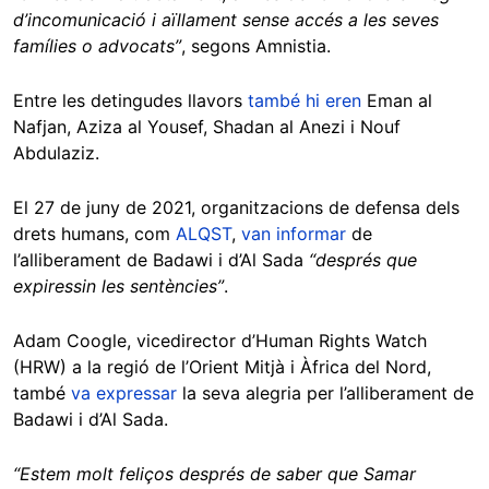
d’incomunicació i aïllament sense accés a les seves
famílies o advocats”
, segons Amnistia.
Entre les detingudes llavors
també hi eren
Eman al
Nafjan, Aziza al Yousef, Shadan al Anezi i Nouf
Abdulaziz.
El 27 de juny de 2021, organitzacions de defensa dels
drets humans, com
ALQST
,
van informar
de
l’alliberament de Badawi i d’Al Sada
“després que
expiressin les sentències”
.
Adam Coogle, vicedirector d’Human Rights Watch
(HRW) a la regió de l’Orient Mitjà i Àfrica del Nord,
també
va expressar
la seva alegria per l’alliberament de
Badawi i d’Al Sada.
“Estem molt feliços després de saber que Samar