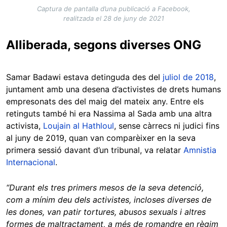
Captura de pantalla d’una publicació a Facebook,
realitzada el 28 de juny de 2021
Alliberada, segons diverses ONG
Samar Badawi estava detinguda des del
juliol de 2018
,
juntament amb una desena d’activistes de drets humans
empresonats des del maig del mateix any. Entre els
retinguts també hi era Nassima al Sada amb una altra
activista,
Loujain al Hathloul
, sense càrrecs ni judici fins
al juny de 2019, quan van comparèixer en la seva
primera sessió davant d’un tribunal, va relatar
Amnistia
Internacional
.
“Durant els tres primers mesos de la seva detenció,
com a mínim deu dels activistes, incloses diverses de
les dones, van patir tortures, abusos sexuals i altres
formes de maltractament, a més de romandre en règim