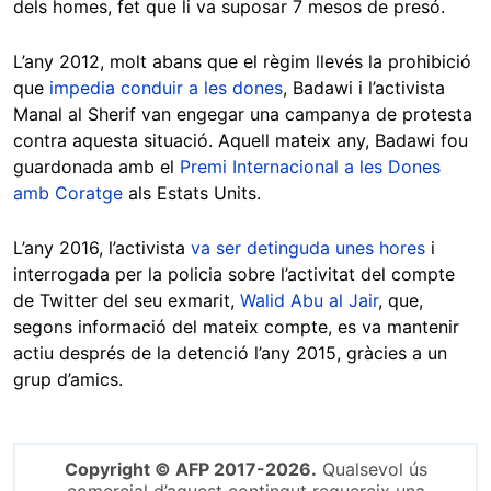
dels homes, fet que li va suposar 7 mesos de presó.
L’any 2012, molt abans que el règim llevés la prohibició
que
impedia conduir a les dones
, Badawi i l’activista
Manal al Sherif van engegar una campanya de protesta
contra aquesta situació. Aquell mateix any, Badawi fou
guardonada amb el
Premi Internacional a les Dones
amb Coratge
als Estats Units.
L’any 2016, l’activista
va ser detinguda unes hores
i
interrogada per la policia sobre l’activitat del compte
de Twitter del seu exmarit,
Walid Abu al Jair
, que,
segons informació del mateix compte, es va mantenir
actiu després de la detenció l’any 2015, gràcies a un
grup d’amics.
Copyright © AFP 2017-2026.
Qualsevol ús
comercial d’aquest contingut requereix una