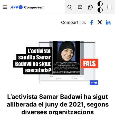
Vés al contingut
Mode
Comprovem
Search
fosc
Pestanyes primàries
Compartir a:
L’activista Samar Badawi ha sigut
alliberada el juny de 2021, segons
diverses organitzacions