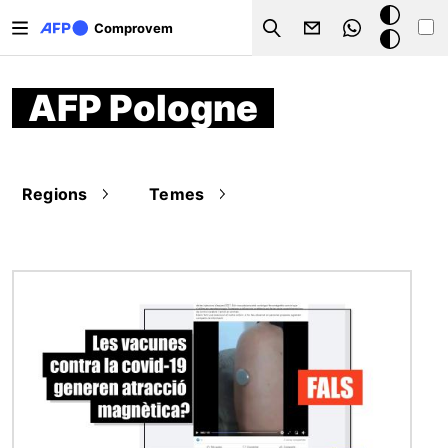
Vés al contingut
Mode
Comprovem
Search
fosc
AFP Pologne
Regions
Temes
Imatge