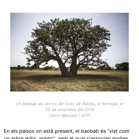
Image
Un baobab als afores del bosc de Bandia, al Senegal, el
25 de setembre del 2019
(John Wessels / AFP)
En els països on està present, el baobab és
“vist com
un arbre mític, místic”
, amb el qual s'associen moltes