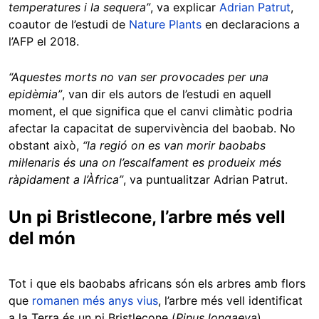
temperatures i la sequera”
, va explicar
Adrian Patrut
,
coautor de l’estudi de
Nature Plants
en declaracions a
l’AFP el 2018.
“Aquestes morts no van ser provocades per una
epidèmia”
, van dir els autors de l’estudi en aquell
moment, el que significa que el canvi climàtic podria
afectar la capacitat de supervivència del baobab. No
obstant això,
“la regió on es van morir baobabs
mil·lenaris és una on l’escalfament es produeix més
ràpidament a l’Àfrica”
, va puntualitzar Adrian Patrut.
Un pi Bristlecone, l’arbre més vell
del món
Tot i que els baobabs africans són els arbres amb flors
que
romanen més anys vius
, l’arbre més vell identificat
a la Terra és un pi Bristlecone (
Pinus longaeva
),