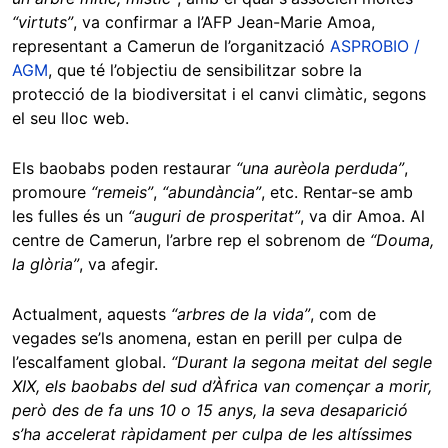
“virtuts”
, va confirmar a l’AFP Jean-Marie Amoa,
representant a Camerun de l’organització
ASPROBIO /
AGM
, que té l’objectiu de sensibilitzar sobre la
protecció de la biodiversitat i el canvi climàtic, segons
el seu lloc web.
Els baobabs poden restaurar
“una aurèola perduda”
,
promoure
“remeis”
,
“abundància”
, etc. Rentar-se amb
les fulles és un
“auguri de prosperitat”
, va dir Amoa. Al
centre de Camerun, l’arbre rep el sobrenom de
“Douma,
la glòria”
, va afegir.
Actualment, aquests
“arbres de la vida”
, com de
vegades se’ls anomena, estan en perill per culpa de
l’escalfament global.
“Durant la segona meitat del segle
XIX, els baobabs del sud d’Àfrica van començar a morir,
però des de fa uns 10 o 15 anys, la seva desaparició
s’ha accelerat ràpidament per culpa de les altíssimes