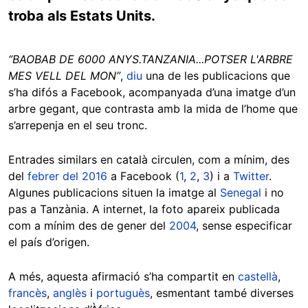
troba als Estats Units.
“BAOBAB DE 6000 ANYS.TANZANIA...POTSER L'ARBRE
MES VELL DEL MON”
,
diu
una de les publicacions que
s’ha difós a Facebook, acompanyada d’una imatge d’un
arbre gegant, que contrasta amb la mida de l’home que
s’arrepenja en el seu tronc.
Entrades similars en català circulen, com a mínim, des
del
febrer del 2016
a Facebook (
1
,
2
,
3
) i a
Twitter
.
Algunes publicacions situen la imatge al
Senegal
i no
pas a Tanzània. A internet, la foto apareix publicada
com a mínim des de gener del
2004
, sense especificar
el país d’origen.
A més, aquesta afirmació s’ha compartit en
castellà
,
francès
,
anglès
i
portuguès
, esmentant també diverses