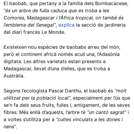
El baobab, que pertany a la família dels Bombacaceae,
“és un arbre de fulla caduca que es troba a les
Comores, Madagascar i l’Àfrica tropical, on també és
l’emblema del Senegal”
,
explica
la secció de jardineria
del diari francès Le Monde.
Existeixen nou espècies de baobabs arreu del món,
però el continent africà només acull una, l’Adasònia
digitata. Les altres varietats estan presents a
Madagascar, llevat d’una d’elles, que es troba a
Austràlia.
Segons l’ecologista Pascal Danthu, el baobab és
“molt
utilitzat per la població local”
, especialment per l’ús que
se’n fa dels seus fruits, fulles i, antigament, de les seves
fibres. Més enllà d’aquests, l’arbre té
“un cantó sagrat”
i
a voltes s’utilitza per a
“cultes vinculats a les dones i
nens”
.