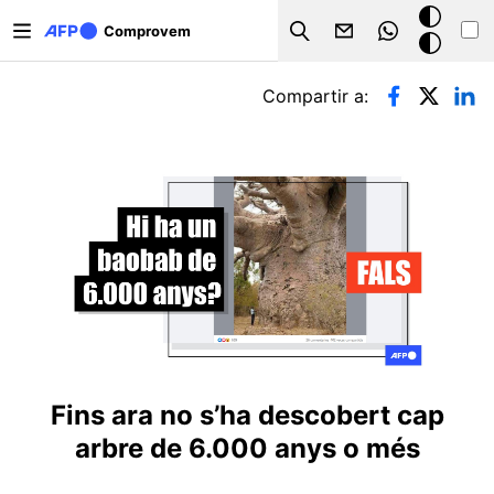
Vés al contingut
Mode
Comprovem
Search
fosc
Pestanyes primàries
Compartir a:
Fins ara no s’ha descobert cap
arbre de 6.000 anys o més