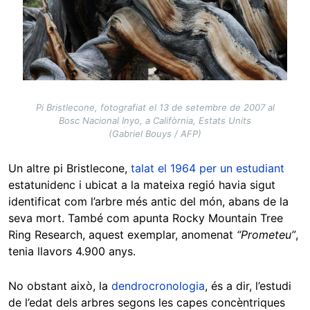
Pi Bristlecone, fotografiat el 13 de setembre de 2007 al
Bosc Nacional Inyo, a Califòrnia, Estats Units
(Gabriel Bouys / AFP)
Un altre pi Bristlecone,
talat el 1964 per un estudiant
estatunidenc i ubicat a la mateixa regió havia sigut
identificat com l’arbre més antic del món, abans de la
seva mort. També com apunta Rocky Mountain Tree
Ring Research, aquest exemplar, anomenat
“Prometeu”
,
tenia llavors 4.900 anys.
No obstant això, la
dendrocronologia
, és a dir, l’estudi
de l’edat dels arbres segons les capes concèntriques