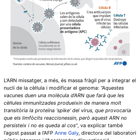
L’ARN missatger, a més, és massa fràgil per a integrar el
nucli de la cèl·lula i modificar el genoma:
“Aquestes
vacunes duen una molècula d’ARN que farà que les
cèl·lules immunitzades produeixin de manera molt
transitòria la proteïna ‘spike’ del virus, que provocaria
que els limfòcits reaccionessin, però aquest ARN no
persisteix i no es queda al cos”
, va explicar també
l’agost passat a l’AFP
Anne Galy
, directora del laboratori