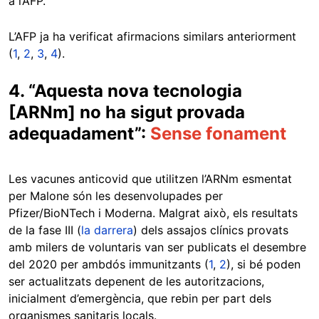
a l’AFP.
L’AFP ja ha verificat afirmacions similars anteriorment
(
1
,
2
,
3
,
4
).
4. “Aquesta nova tecnologia
[ARNm] no ha sigut provada
adequadament”:
Sense fonament
Les vacunes anticovid que utilitzen l’ARNm esmentat
per Malone són les desenvolupades per
Pfizer/BioNTech i Moderna. Malgrat això, els resultats
de la fase III (
la darrera
) dels assajos clínics provats
amb milers de voluntaris van ser publicats el desembre
del 2020 per ambdós immunitzants (
1
,
2
), si bé poden
ser actualitzats depenent de les autoritzacions,
inicialment d’emergència, que rebin per part dels
organismes sanitaris locals.