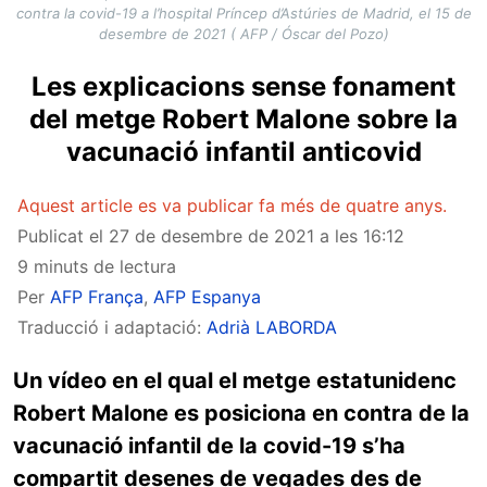
contra la covid-19 a l’hospital Príncep d’Astúries de Madrid, el 15 de
desembre de 2021 ( AFP / Óscar del Pozo)
Les explicacions sense fonament
del metge Robert Malone sobre la
vacunació infantil anticovid
Aquest article es va publicar fa més de quatre anys.
Publicat el
27 de desembre de 2021 a les 16:12
9 minuts de lectura
Per
AFP França
,
AFP Espanya
Traducció i adaptació:
Adrià LABORDA
Un vídeo en el qual el metge estatunidenc
Robert Malone es posiciona en contra de la
vacunació infantil de la covid-19 s’ha
compartit desenes de vegades des de