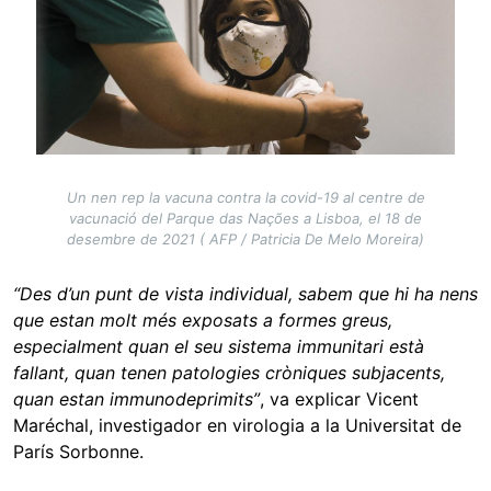
Un nen rep la vacuna contra la covid-19 al centre de
vacunació del Parque das Nações a Lisboa, el 18 de
desembre de 2021 ( AFP / Patricia De Melo Moreira)
“Des d’un punt de vista individual, sabem que hi ha nens
que estan molt més exposats a formes greus,
especialment quan el seu sistema immunitari està
fallant, quan tenen patologies cròniques subjacents,
quan estan immunodeprimits”
, va explicar Vicent
Maréchal, investigador en virologia a la Universitat de
París Sorbonne.