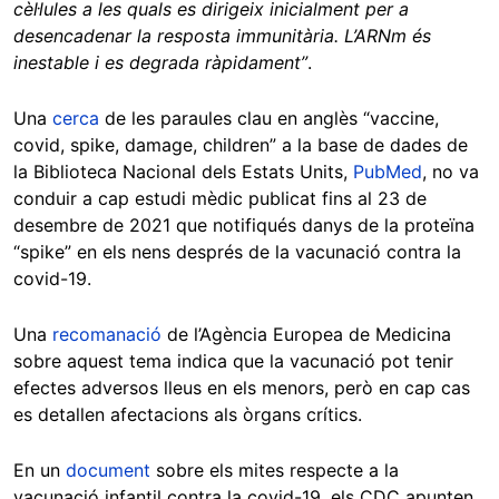
cèl·lules a les quals es dirigeix inicialment per a
desencadenar la resposta immunitària. L’ARNm és
inestable i es degrada ràpidament”
.
Una
cerca
de les paraules clau en anglès “vaccine,
covid, spike, damage, children” a la base de dades de
la Biblioteca Nacional dels Estats Units,
PubMed
, no va
conduir a cap estudi mèdic publicat fins al 23 de
desembre de 2021 que notifiqués danys de la proteïna
“spike” en els nens després de la vacunació contra la
covid-19.
Una
recomanació
de l’Agència Europea de Medicina
sobre aquest tema indica que la vacunació pot tenir
efectes adversos lleus en els menors, però en cap cas
es detallen afectacions als òrgans crítics.
En un
document
sobre els mites respecte a la
vacunació infantil contra la covid-19, els CDC apunten