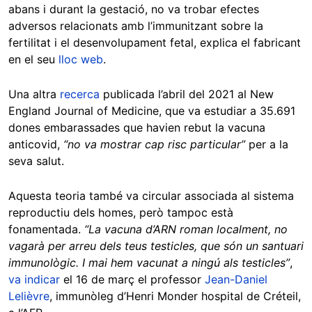
abans i durant la gestació, no va trobar efectes
adversos relacionats amb l’immunitzant sobre la
fertilitat i el desenvolupament fetal, explica el fabricant
en el seu
lloc web
.
Una altra
recerca
publicada l’abril del 2021 al New
England Journal of Medicine, que va estudiar a 35.691
dones embarassades que havien rebut la vacuna
anticovid,
“no va mostrar cap risc particular”
per a la
seva salut.
Aquesta teoria també va circular associada al sistema
reproductiu dels homes, però tampoc està
fonamentada.
“La vacuna d’ARN roman localment, no
vagarà per arreu dels teus testicles, que són un santuari
immunològic. I mai hem vacunat a ningú als testicles”
,
va indicar
el 16 de març el professor
Jean-Daniel
Lelièvre
, immunòleg d’Henri Monder hospital de Créteil,