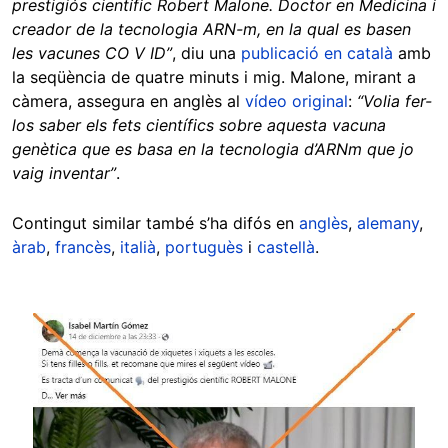
prestigiós científic Robert Malone. Doctor en Medicina i
creador de la tecnologia ARN-m, en la qual es basen
les vacunes CO V ID”
, diu una
publicació en català
amb
la seqüència de quatre minuts i mig. Malone, mirant a
càmera, assegura en anglès al
vídeo original
:
“Volia fer-
los saber els fets científics sobre aquesta vacuna
genètica que es basa en la tecnologia d’ARNm que jo
vaig inventar”
.
Contingut similar també s’ha difós en
anglès
,
alemany
,
àrab
,
francès
,
italià
,
portuguès
i
castellà
.
Image