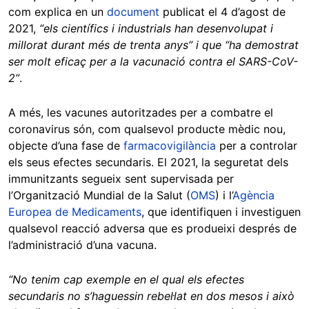
com explica en un
document
publicat el 4 d’agost de
2021,
“els científics i industrials han desenvolupat i
millorat durant més de trenta anys” i que “ha demostrat
ser molt eficaç per a la vacunació contra el SARS-CoV-
2”
.
A més, les vacunes autoritzades per a combatre el
coronavirus són, com qualsevol producte mèdic nou,
objecte d’una fase de
farmacovigilància
per a controlar
els seus efectes secundaris. El 2021, la seguretat dels
immunitzants segueix sent supervisada per
l’Organització Mundial de la Salut (
OMS
) i l’
Agència
Europea de Medicaments
, que identifiquen i investiguen
qualsevol reacció adversa que es produeixi després de
l’administració d’una vacuna.
“No tenim cap exemple en el qual els efectes
secundaris no s’haguessin rebel·lat en dos mesos i això