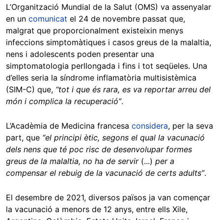
L’Organització Mundial de la Salut (OMS) va assenyalar
en un
comunicat
el 24 de novembre passat que,
malgrat que proporcionalment existeixin menys
infeccions simptomàtiques i casos greus de la malaltia,
nens i adolescents poden presentar una
simptomatologia perllongada i fins i tot seqüeles. Una
d’elles seria la síndrome inflamatòria multisistèmica
(SIM-C) que,
“tot i que és rara, es va reportar arreu del
món i complica la recuperació”
.
L’Acadèmia de Medicina francesa
considera
, per la seva
part, que
“el principi ètic, segons el qual la vacunació
dels nens que té poc risc de desenvolupar formes
greus de la malaltia, no ha de servir
(...)
per a
compensar el rebuig de la vacunació de certs adults”
.
El desembre de 2021, diversos països ja van començar
la vacunació a menors de 12 anys, entre ells Xile,