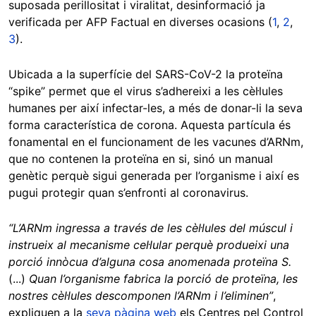
suposada perillositat i viralitat, desinformació ja
verificada per AFP Factual en diverses ocasions (
1
,
2
,
3
).
Ubicada a la superfície del SARS-CoV-2 la proteïna
“spike” permet que el virus s’adhereixi a les cèl·lules
humanes per així infectar-les, a més de donar-li la seva
forma característica de corona. Aquesta partícula és
fonamental en el funcionament de les vacunes d’ARNm,
que no contenen la proteïna en si, sinó un manual
genètic perquè sigui generada per l’organisme i així es
pugui protegir quan s’enfronti al coronavirus.
“L’ARNm ingressa a través de les cèl·lules del múscul i
instrueix al mecanisme cel·lular perquè produeixi una
porció innòcua d’alguna cosa anomenada proteïna S.
(...)
Quan l’organisme fabrica la porció de proteïna, les
nostres cèl·lules descomponen l’ARNm i l’eliminen”
,
expliquen a la
seva pàgina web
els Centres pel Control