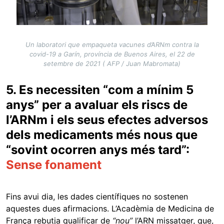
Un laboratori que empaqueta vacunes d’ARNm contra la
covid-19 a Garín, província de Buenos Aires, el 22 de
setembre de 2021 ( AFP / Juan Mabromata)
5. Es necessiten “com a mínim 5
anys” per a avaluar els riscs de
l’ARNm i els seus efectes adversos
dels medicaments més nous que
“sovint ocorren anys més tard”:
Sense fonament
Fins avui dia, les dades científiques no sostenen
aquestes dues afirmacions. L’Acadèmia de Medicina de
França rebutja qualificar de
“nou”
l’ARN missatger, que,