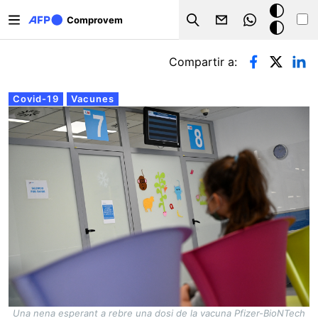
Vés al contingut
Mode
Comprovem
Search
fosc
Pestanyes primàries
Compartir a:
Covid-19
Vacunes
Una nena esperant a rebre una dosi de la vacuna Pfizer-BioNTech