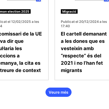
man election 2025
Migració
icat el 12/02/2025 a les
Publicat el 20/12/2024 a les
54
17:40
comissari de la UE
El cartell demanant
 va dir que
a les dones que es
l·laria les
vesteixin amb
eccions a
“respecte” és del
emanya, la cita es
2021 i no l’han fet
 treure de context
migrants
Veure més