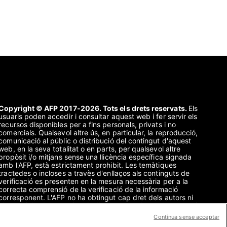
Copyright © AFP 2017-2026. Tots els drets reservats.
Els
usuaris poden accedir i consultar aquest web i fer servir els
recursos disponibles per a fins personals, privats i no
comercials. Qualsevol altre ús, en particular, la reproducció,
comunicació al públic o distribució del contingut d'aquest
web, en la seva totalitat o en parts, per qualsevol altre
propòsit i/o mitjans sense una llicència específica signada
amb l'AFP, està estrictament prohibit. Les temàtiques
tractedes o incloses a travès d'enllaços als continguts de
verificació es presenten en la mesura necessària per a la
correcta comprensió de la verificació de la informació
corresponent. L'AFP no ha obtingut cap dret dels autors ni
el copyright dels propietaris d'aquest contingut de tercers i
no assumirà cap responsabilitat en aquest sentit. L'AFP i el
Continua sense acceptar
seu logotip són marques enregistrades.