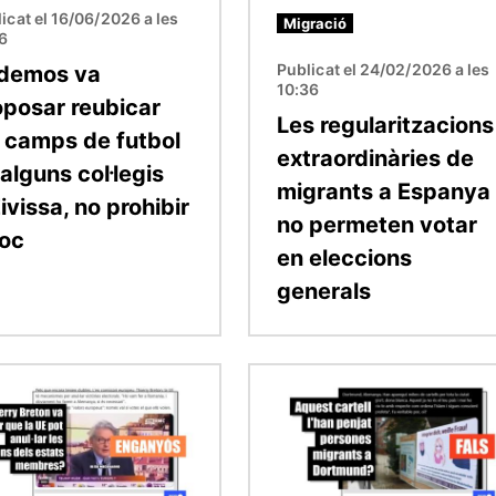
icat el 16/06/2026 a les
Migració
16
Publicat el 24/02/2026 a les
demos va
10:36
oposar reubicar
Les regularitzacions
s camps de futbol
extraordinàries de
alguns col·legis
migrants a Espanya
ivissa, no prohibir
no permeten votar
joc
en eleccions
generals
Imatge