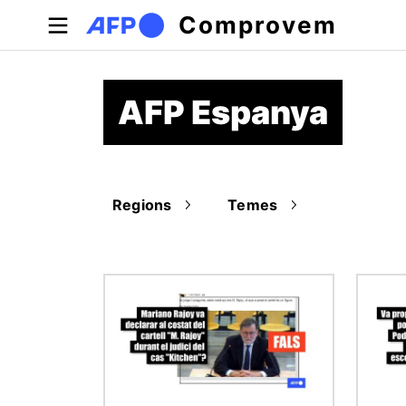
Vés al contingut
Comprovem
AFP Espanya
Regions
Temes
Imatge
Imatge