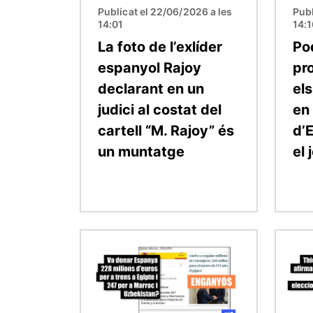
Publicat el 22/06/2026 a les
Publ
14:01
14:
La foto de l’exlíder
Po
espanyol Rajoy
pr
declarant en un
el
judici al costat del
en 
cartell “M. Rajoy” és
d’E
un muntatge
el 
Imatge
Imatge