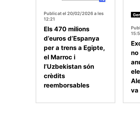
Publicat el 20/02/2026 a les
Ger
12:21
Publ
Els 470 milions
15:
d’euros d’Espanya
Ex
per a trens a Egipte,
no
el Marroc i
anu
l’Uzbekistan són
el
crèdits
Al
reemborsables
va